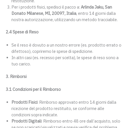
restituzione.
Per i prodotti fisici, spedisci il pacco a:
Arlinda Jaku, San
Donato Milanese, MI, 20097, Italia
, entro 14 giorni dalla
nostra autorizzazione, utilizzando un metodo tracciabile.
2.4 Spese di Reso
Se il reso è dovuto a un nostro errore (es. prodotto errato o
difettoso), copriremo le spese di spedizione.
In altri casi (es. recesso per scelta), le spese di reso sono a
tuo carico.
3. Rimborsi
3.1 Condizioni per il Rimborso
Prodotti Fisici
: Rimborso approvato entro 14 giorni dalla
ricezione del prodotto restituito, se conforme alle
condizioni sopra indicate.
Prodotti Digitali
: Rimborso entro 48 ore dall’acquisto, solo
se non scaricati/visualizzati e previa verifica del problema