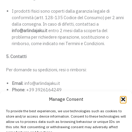
I prodotti fisici sono coperti dalla garanzia legale di
conformità (artt. 128-135 Codice del Consumo) per 2 anni
dalla consegna. In caso di difetti, contattaci a
info@arlindajaku.it
entro 2 mesi dalla scoperta del
problema per richiedere riparazione, sostituzione o
rimborso, come indicato nei Termini e Condizioni.
5. Contatti
Per domande su spedizioni, resi o rimborsi:
Email
: info@arlindajaku.it
Phone
: +39 3926164249
Address
: Arlinda Jaku, San Donato Milanese, MI, 20097,
Manage Consent
Italia
Orari: lunedì-venerdì, 9:00-18:00.
To provide the best experiences, we use technologies such as cookies to
store and/or access device information. Consent to these technologies will
allow us to process data such as browsing behaviour or unique IDs on
this site. Not consenting or withdrawing consent may adversely affect
Privacy Policy