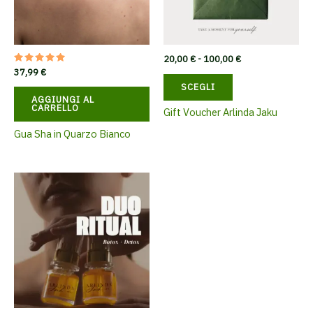
Fascia
20,00
€
-
100,00
€
di
Valutato
37,99
€
Questo
5.00
prezzo:
SCEGLI
su 5
prodotto
da
AGGIUNGI AL
20,00 €
ha
CARRELLO
Gift Voucher Arlinda Jaku
a
più
100,00 €
Gua Sha in Quarzo Bianco
varianti.
Le
opzioni
possono
essere
scelte
nella
pagina
del
prodotto