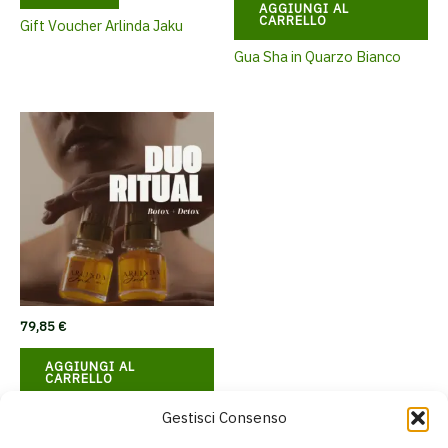
AGGIUNGI AL
20,00 €
ha
CARRELLO
Gift Voucher Arlinda Jaku
a
più
100,00 €
Gua Sha in Quarzo Bianco
varianti.
Le
opzioni
possono
essere
scelte
nella
pagina
del
prodotto
79,85
€
AGGIUNGI AL
CARRELLO
Duo Ritual
Gestisci Consenso