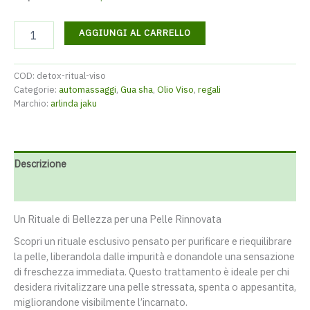
Detox
AGGIUNGI AL CARRELLO
Ritual
quantità
COD:
detox-ritual-viso
Categorie:
automassaggi
,
Gua sha
,
Olio Viso
,
regali
Marchio:
arlinda jaku
Descrizione
Recensioni (0)
Un Rituale di Bellezza per una Pelle Rinnovata
Scopri un rituale esclusivo pensato per purificare e riequilibrare
la pelle, liberandola dalle impurità e donandole una sensazione
di freschezza immediata. Questo trattamento è ideale per chi
desidera rivitalizzare una pelle stressata, spenta o appesantita,
migliorandone visibilmente l’incarnato.