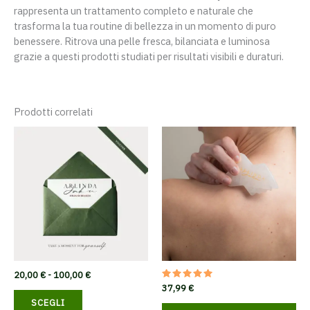
rappresenta un trattamento completo e naturale che
trasforma la tua routine di bellezza in un momento di puro
benessere. Ritrova una pelle fresca, bilanciata e luminosa
grazie a questi prodotti studiati per risultati visibili e duraturi.
Prodotti correlati
Fascia
20,00
€
-
100,00
€
di
Valutato
37,99
€
Questo
5.00
prezzo:
SCEGLI
su 5
prodotto
da